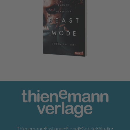
Beastmode 2: Gegen die Zeit
Thienemann
•
Esslinger
•
Planet!
•
Gabriel
•
Aladin
•