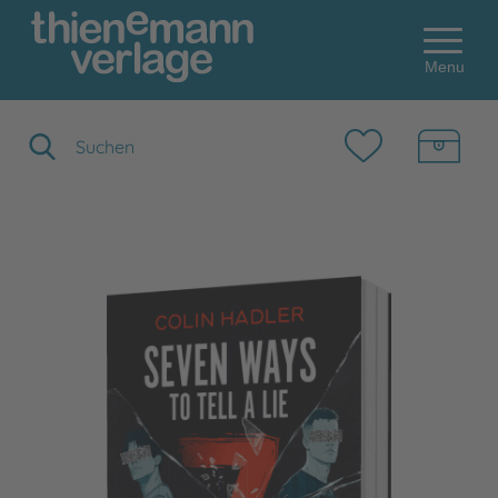
Menu
Suchbegriff eingeben