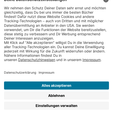
Partnerprogramm (Affiliate)
Folge uns auf
* Versandkostenfrei ab 9,00 € Bestellwert innerhalb
Deutschlands
** Lieferzeit 1-3 Werktage innerhalb Deutschlands
Thienemann-Esslinger Verlag GmbH, Blumenstraße 36, D-70182
Stuttgart
BESTELLUNG WIDERRUFEN