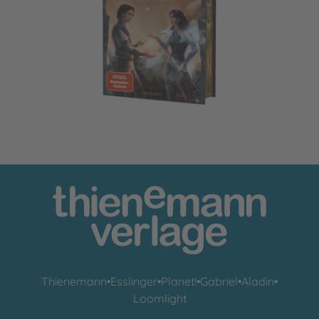
Honor & Claws 2: Captured Stars
Thienemann
•
Esslinger
•
Planet!
•
Gabriel
•
Aladin
•
Loomlight