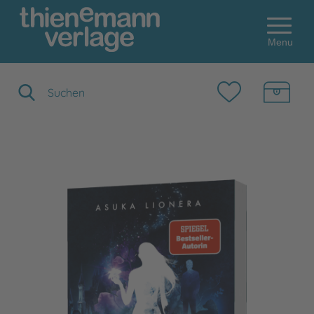
Menu
Suchbegriff eingeben