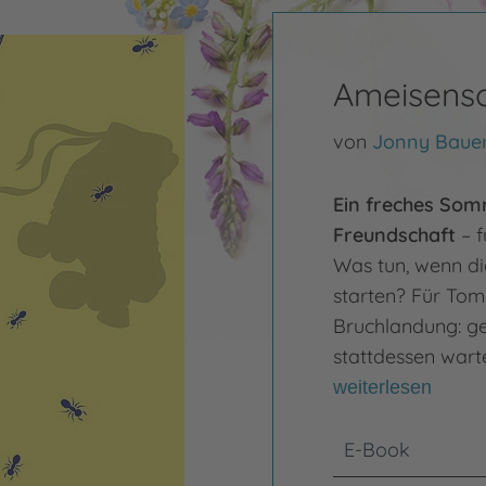
Ameisen
von
Jonny Baue
Ein freches Som
Freundschaft
– f
Was tun, wenn die
starten? Für To
Bruchlandung: get
stattdessen wart
weiterlesen
E-Book