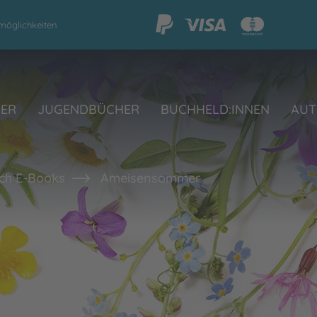
möglichkeiten
HER
JUGENDBÜCHER
BUCHHELD:INNEN
AUT
ch E-Books
Ameisensommer