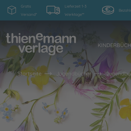
Gratis
Lieferzeit 1-3
Bezahl
Versand*
Werktage**
KINDERBÜC
Startseite
Jugendbücher
Jugendbu