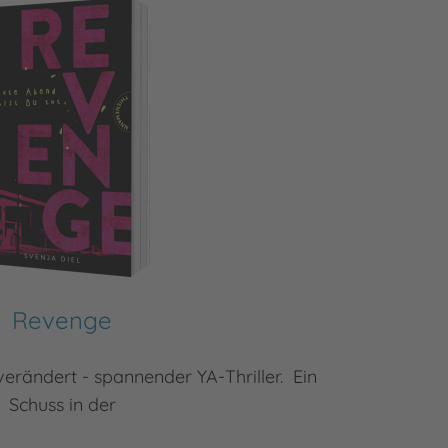
Revenge
erändert - spannender YA-Thriller. Ein
Wenn ein
Schuss in der