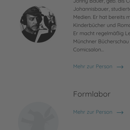
Jonny Bauer, geb. als C
Johannisbauer, studierte
Medien. Er hat bereits 
Kinderbücher und Roman
Er macht regelmäßig Le
Münchner Bücherschau ju
Comicsalon…
Mehr zur Person
Jonny Bauer
Formlabor
Mehr zur Person
Formlabor