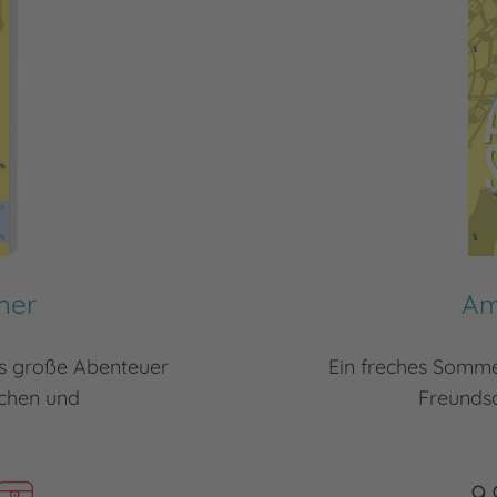
mer
Am
s große Abenteuer
Ein freches Somm
dchen und
Freundsc
9,