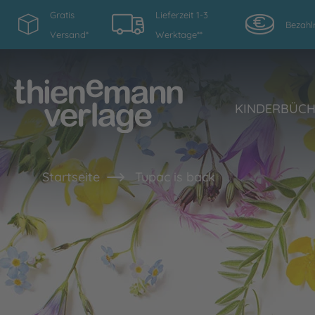
Gratis
Lieferzeit 1-3
Bezahl
Versand*
Werktage**
KINDERBÜC
Startseite
Tupac is back