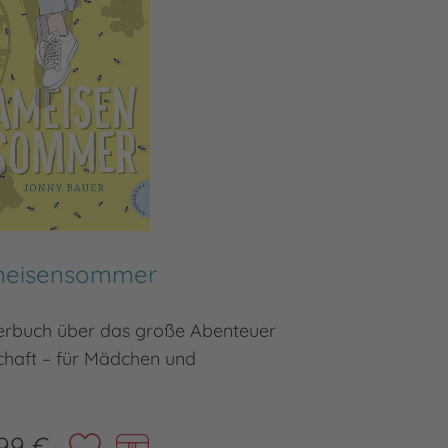
eisensommer
erbuch über das große Abenteuer
Wenn ein
haft – für Mädchen und
99 €