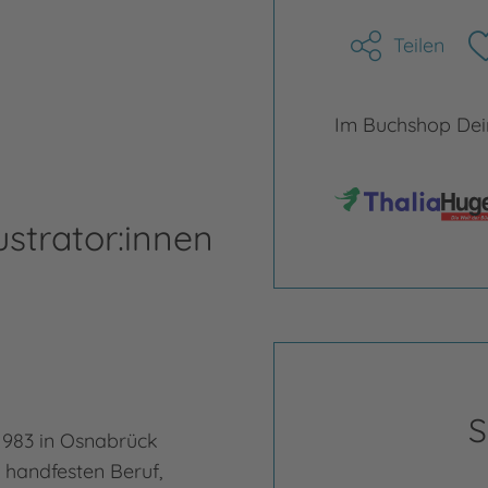
Teilen
Im Buchshop Dein
ustrator:innen
S
 1983 in Osnabrück
n handfesten Beruf,