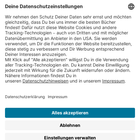
Cookies
Partnerprogramm (Affiliate)
Folge uns auf
* Versandkostenfrei ab 9,00 € Bestellwert innerhalb
Deutschlands
** Lieferzeit 1-3 Werktage innerhalb Deutschlands
Thienemann-Esslinger Verlag GmbH, Blumenstraße 36, D-70182
Stuttgart
BESTELLUNG WIDERRUFEN