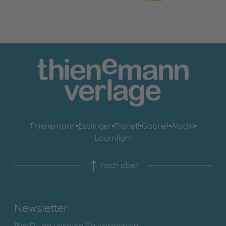
Thienemann
•
Esslinger
•
Planet!
•
Gabriel
•
Aladin
•
Loomlight
nach oben
Newsletter
Bist Du an unseren Gewinnspielen