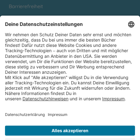
Barrierefreiheit
Cookies
Partnerprogramm (Affiliate)
Folge uns auf
* Versandkostenfrei ab 9,00 € Bestellwert innerhalb
Deutschlands
** Lieferzeit 1-3 Werktage innerhalb Deutschlands
Thienemann-Esslinger Verlag GmbH, Blumenstraße 36, D-70182
Stuttgart
BESTELLUNG WIDERRUFEN