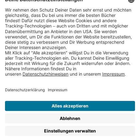
Partnerprogramm (Affiliate)
Folge uns auf
* Versandkostenfrei ab 9,00 € Bestellwert innerhalb
Deutschlands
** Lieferzeit 1-3 Werktage innerhalb Deutschlands
Thienemann-Esslinger Verlag GmbH, Blumenstraße 36, D-70182
Stuttgart
BESTELLUNG WIDERRUFEN