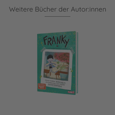
Weitere Bücher der Autor:innen
Franky 2: Meine schräge Schulzeit, Bluthornissen und ande