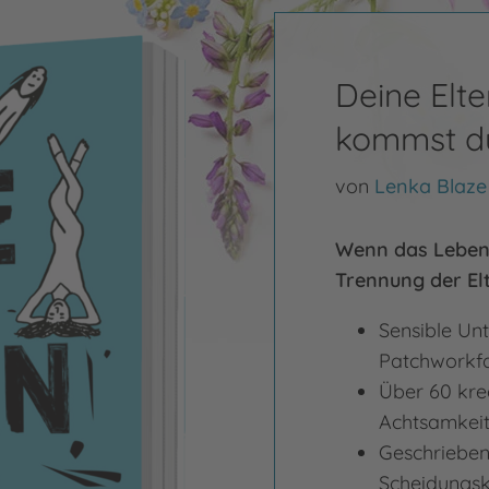
Deine Elte
kommst du
von
Lenka Blaze
Wenn das Leben K
Trennung der El
Sensible Unt
Patchworkfa
Über 60 krea
Achtsamkeit
Geschrieben 
Scheidungsk