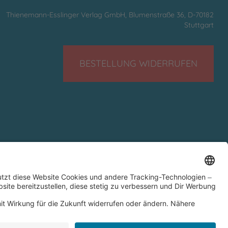
Thienemann-Esslinger Verlag GmbH, Blumenstraße 36, D-70182
Stuttgart
BESTELLUNG WIDERRUFEN