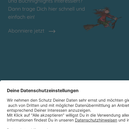
und Buchhighlights interessiert?
Dann trage Dich hier schnell und
einfach ein!
Abonniere jetzt