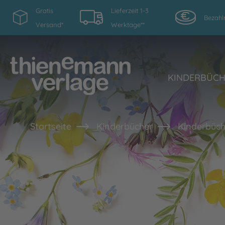
Gratis
Lieferzeit 1-3
Bezahl
Versand*
Werktage**
KINDERBÜC
Startseite
Kinderbücher
Kinderbüch