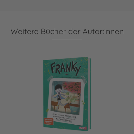
Weitere Bücher der Autor:innen
Franky 2: Meine schräge Schulzeit, Bluthornissen und ande