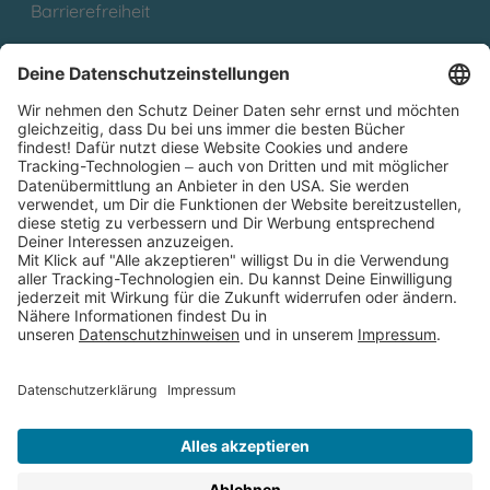
Barrierefreiheit
Cookies
Partnerprogramm (Affiliate)
Folge uns auf
* Versandkostenfrei ab 9,00 € Bestellwert innerhalb
Deutschlands
** Lieferzeit 1-3 Werktage innerhalb Deutschlands
Thienemann-Esslinger Verlag GmbH, Blumenstraße 36, D-70182
Stuttgart
BESTELLUNG WIDERRUFEN