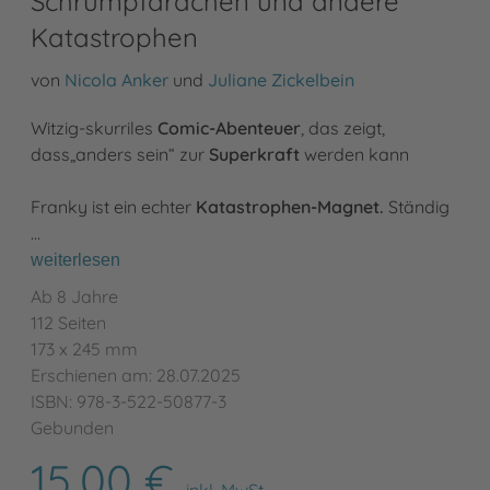
Schrumpfdrachen und andere
Katastrophen
von
Nicola Anker
und
Juliane Zickelbein
Witzig-skurriles
Comic-Abenteuer
, das zeigt,
dass„anders sein“ zur
Superkraft
werden kann
Franky ist ein echter
Katastrophen-Magnet.
Ständig
…
weiterlesen
Ab 8 Jahre
112 Seiten
173 x 245 mm
Erschienen am: 28.07.2025
ISBN: 978-3-522-50877-3
Gebunden
15,00 €
inkl. MwSt