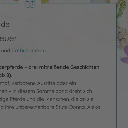
rde
teuer
und
Cathy Ionescu
erpferde – drei mitreißende Geschichten
ab 8).
pf, verbotene Ausritte oder ein
en – in diesem Sammelband dreht sich
tige Pferde und die Menschen, die an sie
nd ihre unberechenbare Stute Donna, Alexa