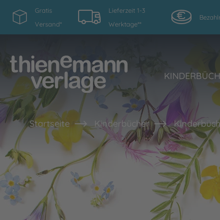
Gratis
Lieferzeit 1-3
Bezahl
Versand*
Werktage**
KINDERBÜC
Startseite
Kinderbücher
Kinderbüch