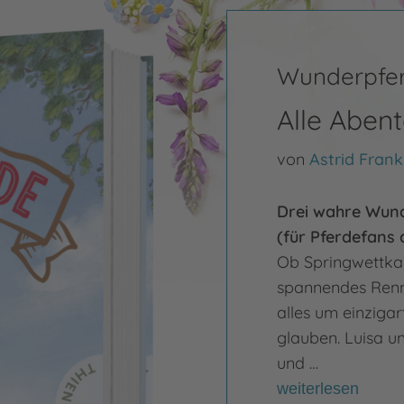
Wunderpfe
Alle Aben
von
Astrid Frank
Drei wahre Wund
(für Pferdefans 
Ob Springwettkam
spannendes Renn
alles um einzigar
glauben. Luisa u
und …
weiterlesen