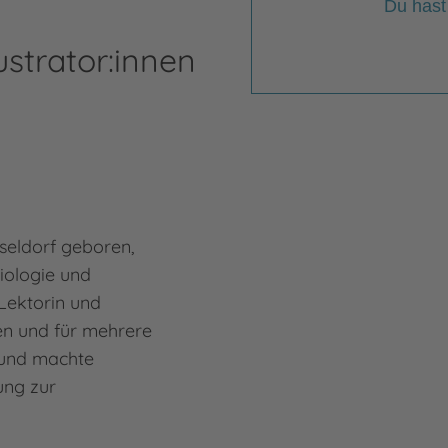
Du hast
ustrator:innen
sseldorf geboren,
Biologie und
Lektorin und
en und für mehrere
 und machte
ung zur