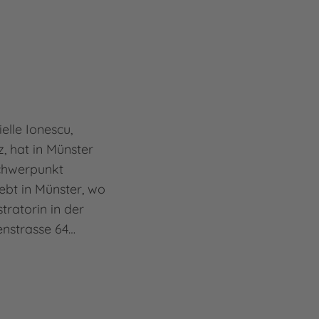
elle Ionescu,
, hat in Münster
Schwerpunkt
 lebt in Münster, wo
ustratorin in der
enstrasse 64…