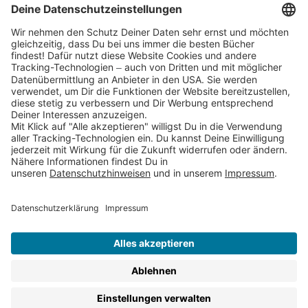
Cookies
Partnerprogramm (Affiliate)
Folge uns auf
* Versandkostenfrei ab 9,00 € Bestellwert innerhalb
Deutschlands
** Lieferzeit 1-3 Werktage innerhalb Deutschlands
Thienemann-Esslinger Verlag GmbH, Blumenstraße 36, D-70182
Stuttgart
BESTELLUNG WIDERRUFEN