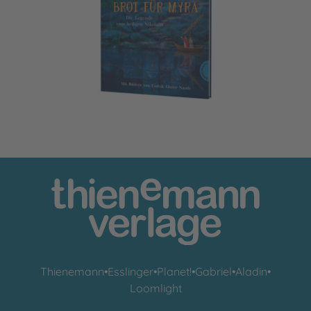
Brot für Myra
Thienemann
•
Esslinger
•
Planet!
•
Gabriel
•
Aladin
•
Loomlight