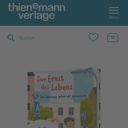
Menu
Suchbegriff eingeben