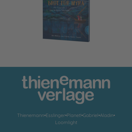
Brot für Myra
Thienemann
•
Esslinger
•
Planet!
•
Gabriel
•
Aladin
•
Loomlight