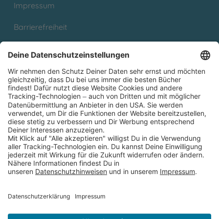
Impressum
Barrierefreiheit
Cookies
Partnerprogramm (Affiliate)
Folge uns auf
* Versandkostenfrei ab 9,00 € Bestellwert innerhalb
Deutschlands
** Lieferzeit 1-3 Werktage innerhalb Deutschlands
Thienemann-Esslinger Verlag GmbH, Blumenstraße 36, D-70182
Stuttgart