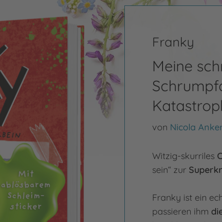
Franky
Meine sch
Schrumpf
Katastrop
von
Nicola Anke
Witzig-skurriles
C
sein“ zur
Superkr
Franky ist ein ec
passieren ihm
di