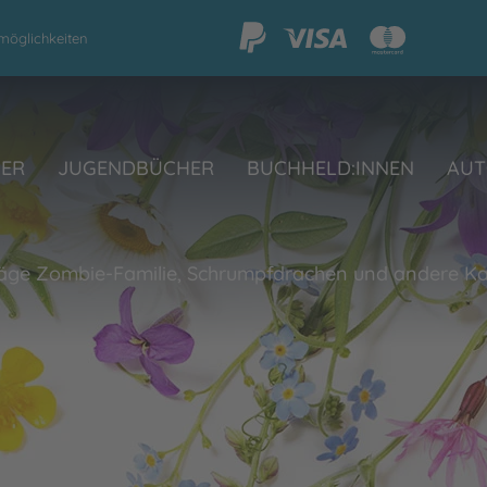
möglichkeiten
HER
JUGENDBÜCHER
BUCHHELD:INNEN
AUT
äge Zombie-Familie, Schrumpfdrachen und andere K