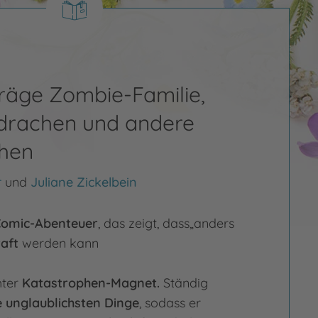
räge Zombie-Familie,
drachen und andere
hen
r
und
Juliane Zickelbein
omic-Abenteuer
, das zeigt, dass„anders
aft
werden kann
hter
Katastrophen-Magnet.
Ständig
e unglaublichsten Dinge
, sodass er