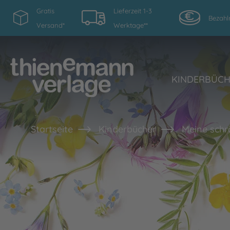
Gratis
Lieferzeit 1-3
Bezahl
Versand*
Werktage**
KINDERBÜC
Startseite
Kinderbücher
Meine schr