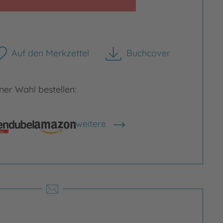
Auf den Merkzettel
Buchcover
herunterladen
er Wahl bestellen:
rgrößern
Bild vergrößern
weitere
Shops anzeigen