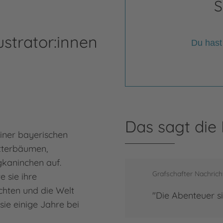
S
ustrator:innen
Du hast
Das sagt die
einer bayerischen
etterbäumen,
gkaninchen auf.
Grafschafter Nachric
e sie ihre
chten und die Welt
"Die Abenteuer si
ie einige Jahre bei