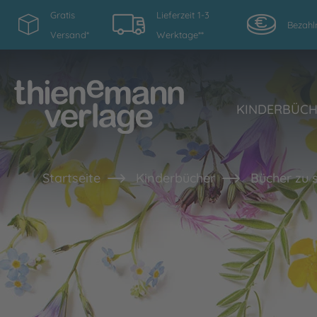
Gratis
Lieferzeit 1-3
Bezahl
Versand*
Werktage**
KINDERBÜC
Startseite
Kinderbücher
Bücher zu 