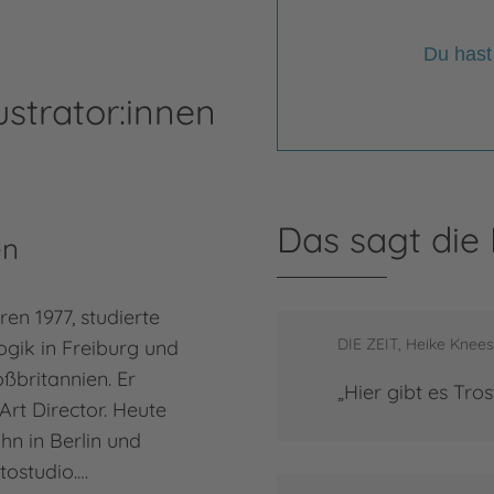
Du hast
ustrator:innen
Das sagt die
en
Dia
en 1977, studierte
Dial
DIE ZEIT, Heike Knee
gik in Freiburg und
aufg
oßbritannien. Er
Reda
„Hier gibt es Tros
Art Director. Heute
SPIE
hn in Berlin und
Mode
tostudio.…
Medi