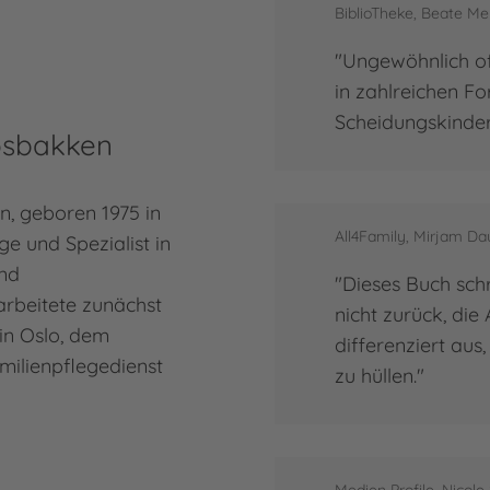
Ansc
BiblioTheke, Beate M
"Ungewöhnlich off
Mehr
Dial
in zahlreichen Fo
Scheidungskinder
osbakken
, geboren 1975 in
All4Family, Mirjam Da
ge und Spezialist in
und
"Dieses Buch sch
arbeitete zunächst
nicht zurück, die
 in Oslo, dem
differenziert aus
milienpflegedienst
zu hüllen."
en