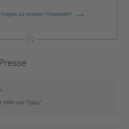
 Fragen zu unseren Produkten?
 Presse
lika Neufeld
ika Neufeld, geboren 1982,
se
ewachsen in Kiel, arbeitet als
kteurin im Gesellschafts-Ressort des
t, Hilfe und Tipps.“
GEL. Sie studierte zunächst
journalismus und
enkommunikation in Hamburg.