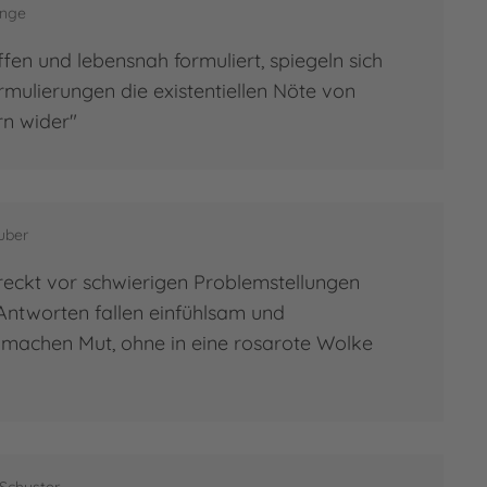
hließend absolvierte sie die…
enge
en und lebensnah formuliert, spiegeln sich
 zur Person
ika Neufeld
rmulierungen die existentiellen Nöte von
n wider"
uber
reckt vor schwierigen Problemstellungen
 Antworten fallen einfühlsam und
, machen Mut, ohne in eine rosarote Wolke