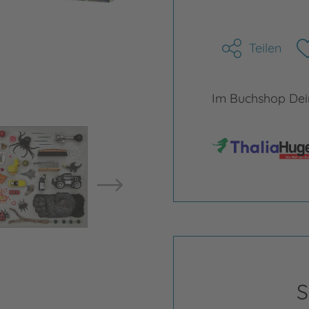
Teilen
Im Buchshop Dein
Bild vergrößern
Bild ve
S