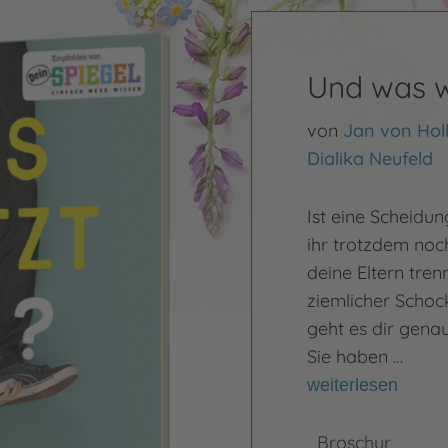
Und was wi
von
Jan von Hol
Dialika Neufeld
Ist eine Scheidu
ihr trotzdem noc
deine Eltern tren
ziemlicher Schoc
geht es dir gena
Sie haben …
weiterlesen
Broschur