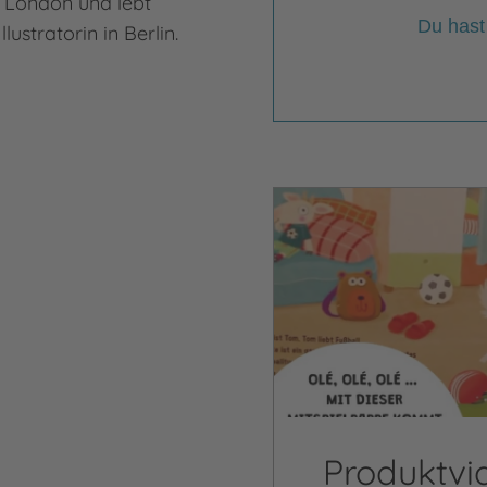
 London und lebt
Du hast
llustratorin in Berlin.
Video abspielen
Produktvi