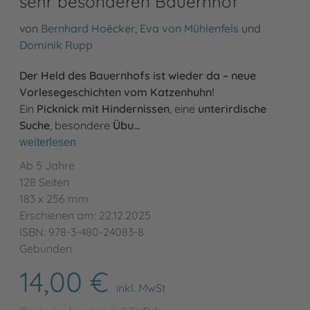
sehr besonderen Bauernhof
von
Bernhard Hoëcker
,
Eva von Mühlenfels
und
Dominik Rupp
Der Held des Bauernhofs ist wieder da – neue
Vorlesegeschichten vom Katzenhuhn!
Ein
Picknick mit Hindernissen
, eine
unterirdische
Suche
, besondere
Übu…
weiterlesen
Ab 5 Jahre
128 Seiten
183 x 256 mm
Erschienen am: 22.12.2025
ISBN: 978-3-480-24083-8
Gebunden
14,00 €
inkl. MwSt