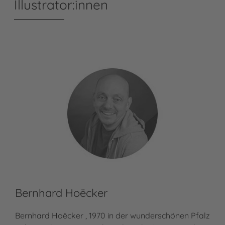
Illustrator:innen
Bernhard Hoëcker
Do
Bernhard Hoëcker , 1970 in der wunderschönen Pfalz
Dom