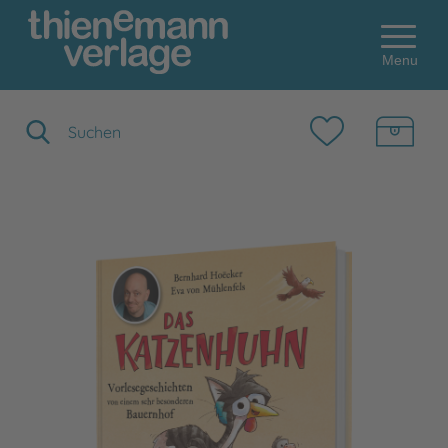
Menu
Suchbegriff eingeben