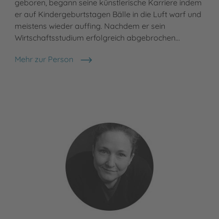
geboren, begann seine künstlerische Karriere indem
dem
er auf Kindergeburtstagen Bälle in die Luft warf und
Fac
meistens wieder auffing. Nachdem er sein
Stu
Wirtschaftsstudium erfolgreich abgebrochen…
Ver
leb
Mehr zur Person
Bernhard Hoëcker
Meh
Dom