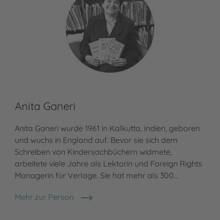
Anita Ganeri
Kr
Anita Ganeri wurde 1961 in Kalkutta, Indien, geboren
Kri
und wuchs in England auf. Bevor sie sich dem
Zuv
Schreiben von Kindersachbüchern widmete,
im 
arbeitete viele Jahre als Lektorin und Foreign Rights
kin
Managerin für Verlage. Sie hat mehr als 300…
Tex
Mehr zur Person
Meh
Anita Ganeri
Kri