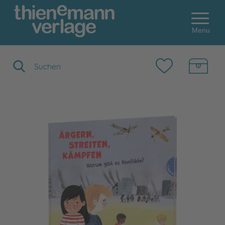
Menu
Suchbegriff eingeben