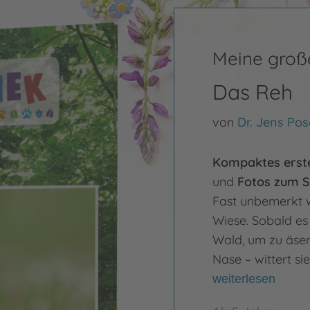
Meine große
Das Reh
von
Dr. Jens Pos
Kompaktes erst
und
Fotos zum 
Fast unbemerkt w
Wiese. Sobald es
Wald, um zu äsen.
Nase – wittert si
weiterlesen