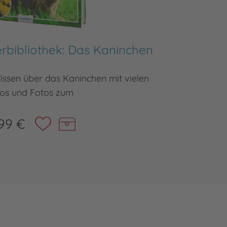
rbibliothek: Das Kaninchen
Meine 
ssen über das Kaninchen mit vielen
Kindersa
fos und Fotos zum
99 €