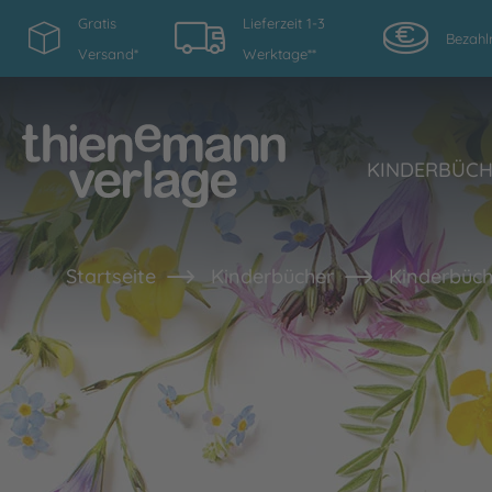
Gratis
Lieferzeit 1-3
Bezahl
Versand*
Werktage**
KINDERBÜC
Startseite
Kinderbücher
Kinderbüch