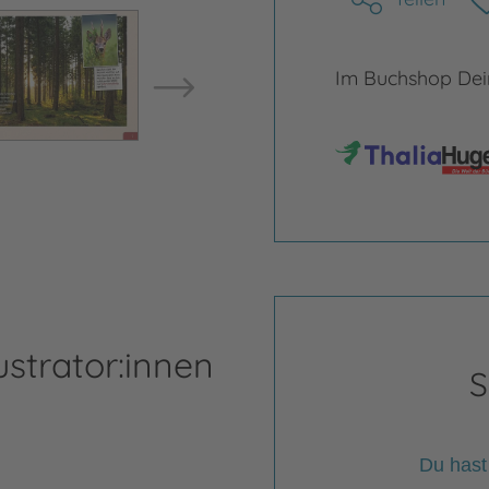
Bild vergrößern
Bild ve
Im Buchshop Dein
ustrator:innen
S
Du hast