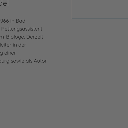
del
1966 in Bad
t Rettungsassistent
m-Biologe. Derzeit
eiter in der
g einer
urg sowie als Autor