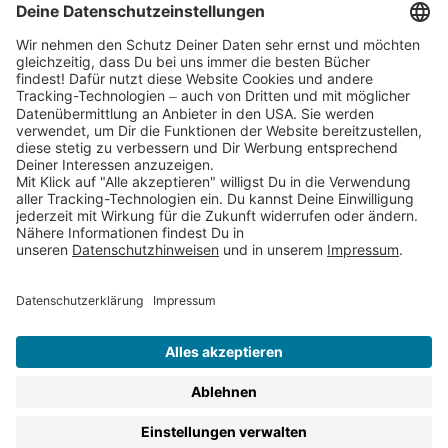
Partnerprogramm (Affiliate)
Folge uns auf
* Versandkostenfrei ab 9,00 € Bestellwert innerhalb
Deutschlands
** Lieferzeit 1-3 Werktage innerhalb Deutschlands
Thienemann-Esslinger Verlag GmbH, Blumenstraße 36, D-70182
Stuttgart
BESTELLUNG WIDERRUFEN