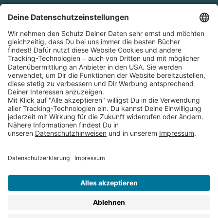
Cookies
Partnerprogramm (Affiliate)
Folge uns auf
* Versandkostenfrei ab 9,00 € Bestellwert innerhalb
Deutschlands
** Lieferzeit 1-3 Werktage innerhalb Deutschlands
Thienemann-Esslinger Verlag GmbH, Blumenstraße 36, D-70182
Stuttgart
BESTELLUNG WIDERRUFEN