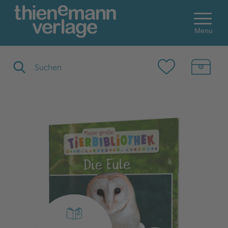
Menu
Suchbegriff eingeben