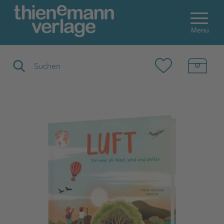
Menu
Suchbegriff eingeben