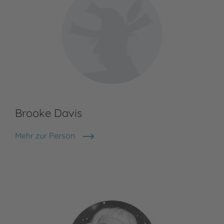
Brooke Davis
Be
Mehr zur Person
Bea
Brooke Davis
The
als
Sch
mit
Meh
Bea