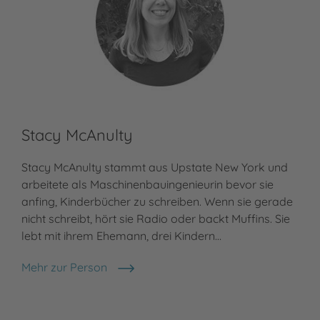
Stacy McAnulty
Me
Stacy McAnulty stammt aus Upstate New York und
Mec
arbeitete als Maschinenbauingenieurin bevor sie
mit
anfing, Kinderbücher zu schreiben. Wenn sie gerade
Gel
nicht schreibt, hört sie Radio oder backt Muffins. Sie
Fam
lebt mit ihrem Ehemann, drei Kindern…
Mit
im 
Mehr zur Person
Stacy McAnulty
Meh
Mec