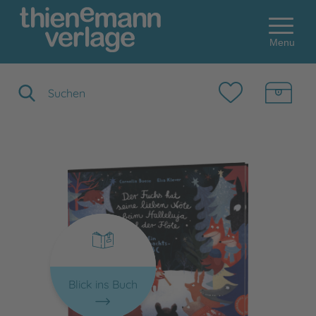
Menu
Suchbegriff eingeben
Blick ins Buch