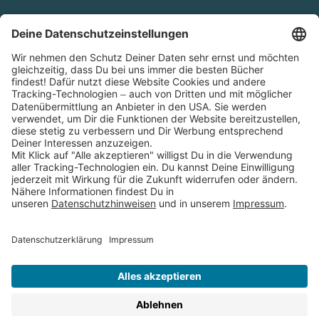
Cookies
Partnerprogramm (Affiliate)
Folge uns auf
* Versandkostenfrei ab 9,00 € Bestellwert innerhalb
Deutschlands
** Lieferzeit 1-3 Werktage innerhalb Deutschlands
Thienemann-Esslinger Verlag GmbH, Blumenstraße 36, D-70182
Stuttgart
BESTELLUNG WIDERRUFEN