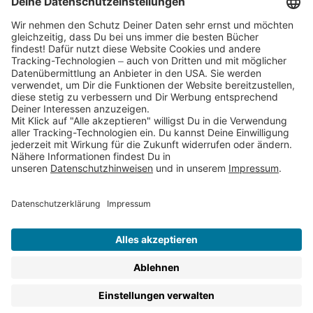
Partnerprogramm (Affiliate)
Folge uns auf
* Versandkostenfrei ab 9,00 € Bestellwert innerhalb
Deutschlands
** Lieferzeit 1-3 Werktage innerhalb Deutschlands
Thienemann-Esslinger Verlag GmbH, Blumenstraße 36, D-70182
Stuttgart
BESTELLUNG WIDERRUFEN