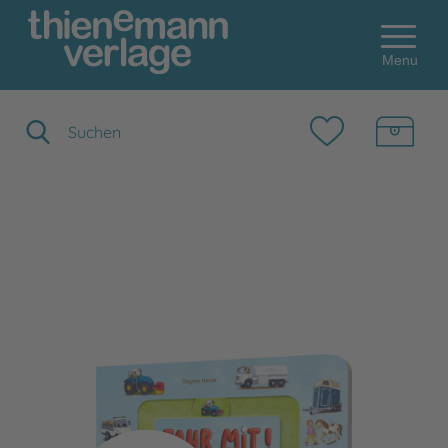
Menu
Suchbegriff eingeben