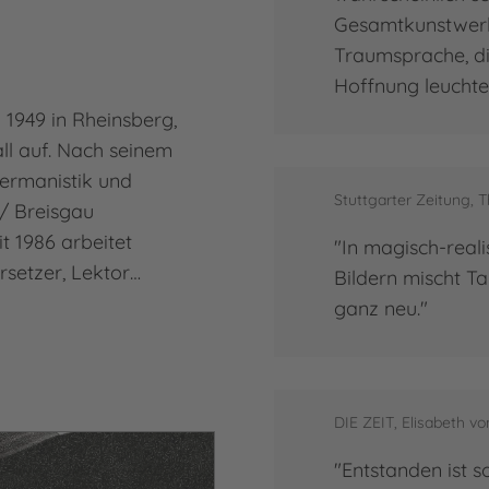
Gesamtkunstwerk 
Traumsprache, di
Hoffnung leuchten
 1949 in Rheinsberg,
ll auf. Nach seinem
Germanistik und
Stuttgarter Zeitung,
 / Breisgau
t 1986 arbeitet
"In magisch-real
rsetzer, Lektor…
Bildern mischt T
ganz neu."
DIE ZEIT, Elisabeth v
"Entstanden ist 