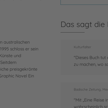
Das sagt die
m australischen
Kulturfalter
1995 schloss er sein
Künste und
"Dieses Buch tut 
. Seitdem
zu machen, wo sc
reiche preisgekrönte
 Graphic Novel Ein
Badische Zeitung, Me
"Mit „Eine Reise i
wahrscheinlich s