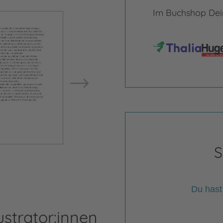
Im Buchshop Dein
Bild vergrößern
Bild ve
S
Du hast
ustrator:innen