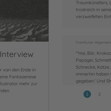
Traumkünstlers, 
trostreich in sei
verzweifelten Einf
Frankfurter Allgemein
Interview
"'Hai, Bär, Krokod
Papagei, Schmette
Schnecke, Katze, S
er van den Ende in
immerhin haben w
 eine Fantasiereise
gegeben.' Und Sh
llustrator mehr zur
nden.