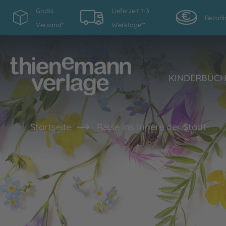
Gratis
Lieferzeit 1-3
Bezahl
Versand*
Werktage**
KINDERBÜC
Startseite
Reise ins Innere der Stadt