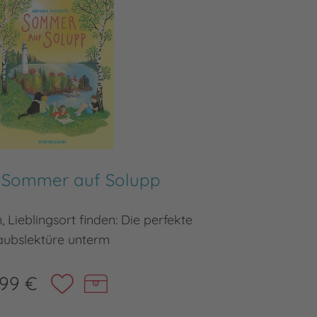
: Sommer auf Solupp
Lieblingsort finden: Die perfekte
Sehnlich
aubslektüre unterm
,99 €