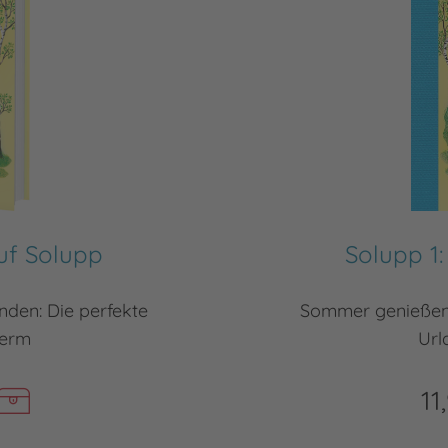
uf Solupp
Solupp 1
nden: Die perfekte
Sommer genießen, 
term
Url
11