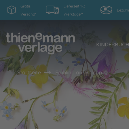
Gratis
Lieferzeit 1-3
Bezahl
Versand*
Werktage**
KINDERBÜC
Startseite
Frühling auf Solupp