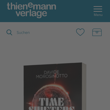
Menu
Suchbegriff eingeben