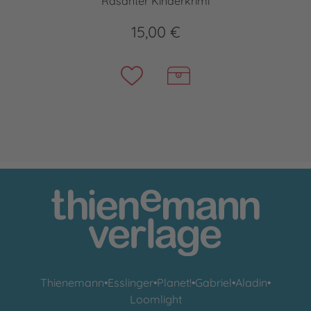
Rasanter Kinderkrimi
15,00 €
Thienemann
•
Esslinger
•
Planet!
•
Gabriel
•
Aladin
•
Loomlight