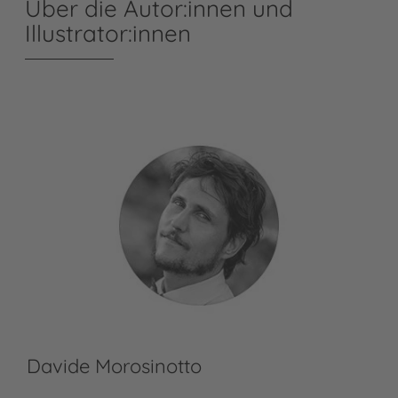
Über die Autor:innen und
Illustrator:innen
Davide Morosinotto
Ze