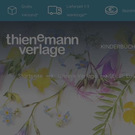
Gratis
Lieferzeit 1-3
Bezahl
Versand*
Werktage**
KINDERBÜC
Startseite
Unsere Verlage
Ei, Ei, Ei