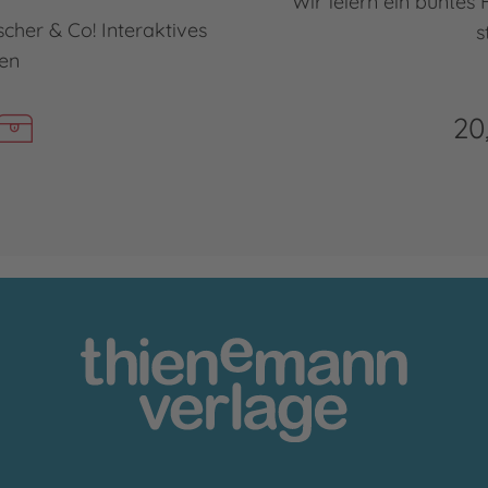
Wir feiern ein buntes
cher & Co! Interaktives
s
en
20