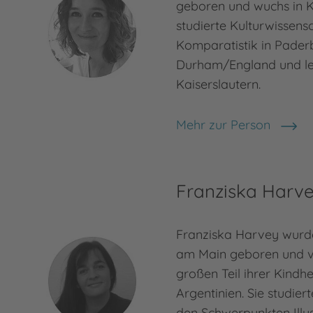
geboren und wuchs in Ka
studierte Kulturwissens
Komparatistik in Pader
Durham/England und le
Kaiserslautern.
Mehr zur Person
Julia Klee
Franziska Harv
Franziska Harvey wurde
am Main geboren und v
großen Teil ihrer Kindhe
Argentinien. Sie studier
den Schwerpunkten Illu