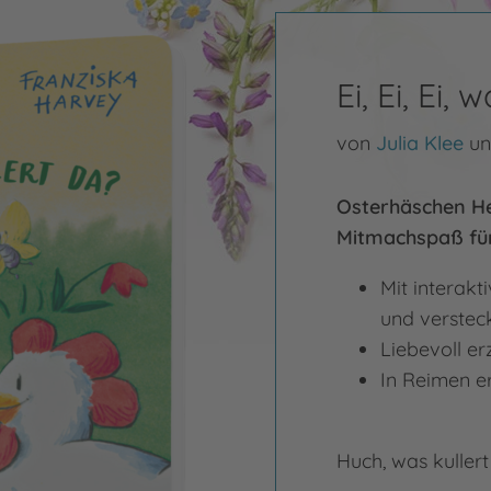
Ei, Ei, Ei,
von
Julia Klee
u
Osterhäschen He
Mitmachspaß für
Mit interakt
und verstec
Liebevoll er
In Reimen erz
Huch, was kuller