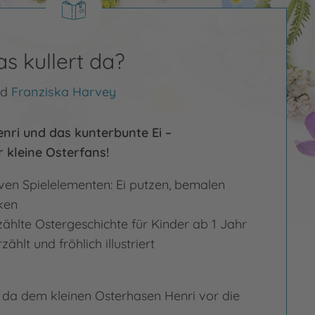
 was kullert da?
nd
Franziska Harvey
nri und das kunterbunte Ei –
 kleine Osterfans!
iven Spielelementen: Ei putzen, bemalen
ken
zählte Ostergeschichte für Kinder ab 1 Jahr
ählt und fröhlich illustriert
t da dem kleinen Osterhasen Henri vor die