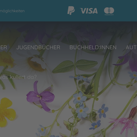
möglichkeiten
HER
JUGENDBÜCHER
BUCHHELD:INNEN
AUT
, was kullert da?