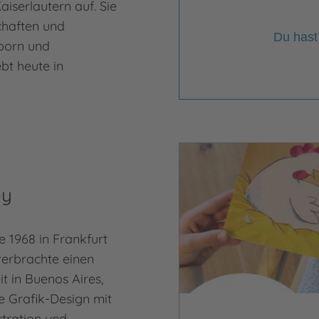
iserlautern auf. Sie
chaften und
Du hast
born und
bt heute in
Video abspielen
ey
 1968 in Frankfurt
erbrachte einen
it in Buenos Aires,
te Grafik-Design mit
stration und