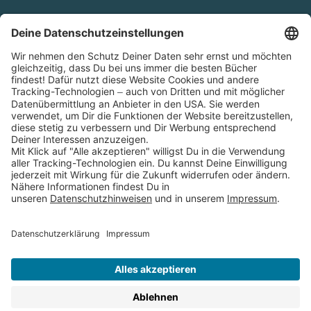
Cookies
Partnerprogramm (Affiliate)
Folge uns auf
* Versandkostenfrei ab 9,00 € Bestellwert innerhalb
Deutschlands
** Lieferzeit 1-3 Werktage innerhalb Deutschlands
Thienemann-Esslinger Verlag GmbH, Blumenstraße 36, D-70182
Stuttgart
BESTELLUNG WIDERRUFEN