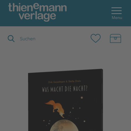
Menu
Suchbegriff eingeben