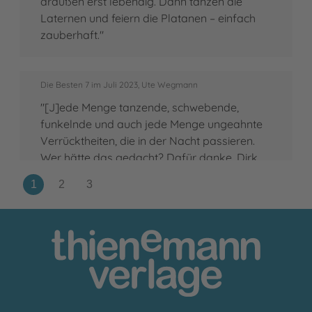
draußen erst lebendig. Dann tanzen die
Laternen und feiern die Platanen – einfach
zauberhaft."
Die Besten 7 im Juli 2023, Ute Wegmann
"[J]ede Menge tanzende, schwebende,
funkelnde und auch jede Menge ungeahnte
Verrücktheiten, die in der Nacht passieren.
Wer hätte das gedacht? Dafür danke, Dirk
Gieselmann und Stella Dreis."