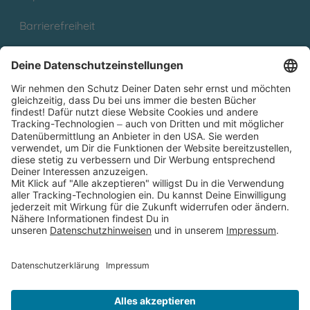
Barrierefreiheit
Cookies
Partnerprogramm (Affiliate)
Folge uns auf
* Versandkostenfrei ab 9,00 € Bestellwert innerhalb
Deutschlands
** Lieferzeit 1-3 Werktage innerhalb Deutschlands
Thienemann-Esslinger Verlag GmbH, Blumenstraße 36, D-70182
Stuttgart