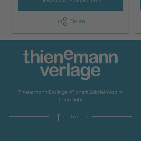
IN KALENDER SPEICHERN
Teilen
Thienemann
•
Esslinger
•
Planet!
•
Gabriel
•
Aladin
•
Loomlight
nach oben