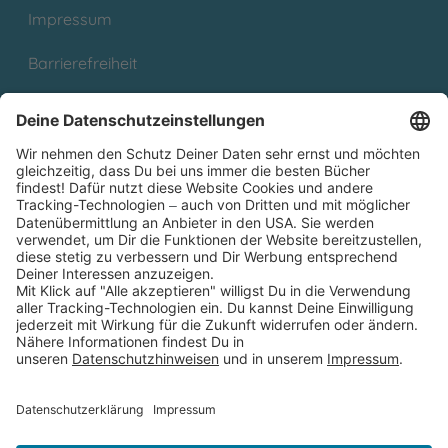
Impressum
Barrierefreiheit
Cookies
Partnerprogramm (Affiliate)
Folge uns auf
* Versandkostenfrei ab 9,00 € Bestellwert innerhalb
Deutschlands
** Lieferzeit 1-3 Werktage innerhalb Deutschlands
Thienemann-Esslinger Verlag GmbH, Blumenstraße 36, D-70182
Stuttgart