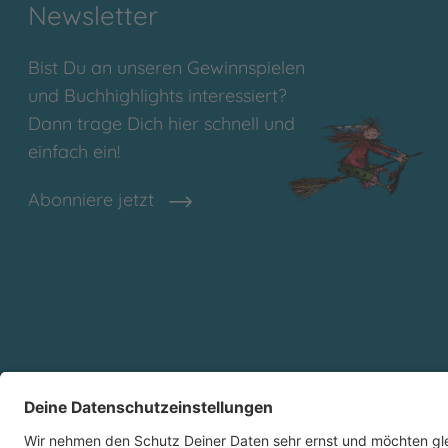
Newsletter
Bist Du an unseren Gewinnspielen
und Buchhighlights interessiert?
Dann trage Dich hier schnell und
einfach ein!
Abonniere jetzt