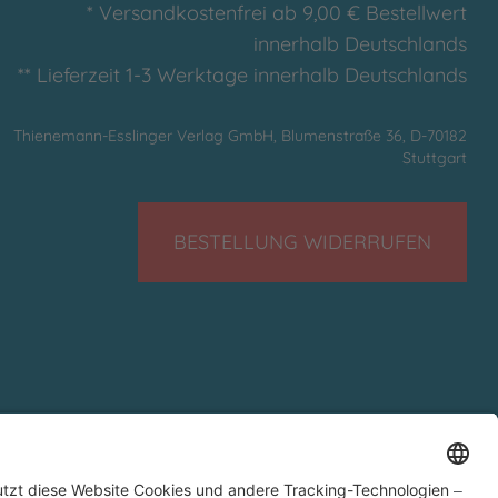
* Versandkostenfrei ab 9,00 € Bestellwert
innerhalb Deutschlands
** Lieferzeit 1-3 Werktage innerhalb Deutschlands
Thienemann-Esslinger Verlag GmbH, Blumenstraße 36, D-70182
Stuttgart
BESTELLUNG WIDERRUFEN