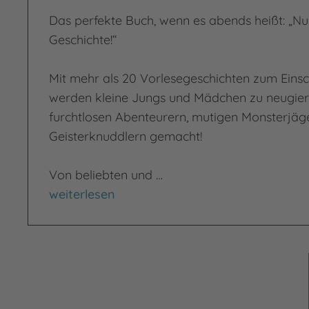
Das perfekte Buch, wenn es abends heißt: „Nu
Geschichte!“
Mit mehr als 20 Vorlesegeschichten zum Eins
werden kleine Jungs und Mädchen zu neugier
furchtlosen Abenteurern, mutigen Monsterjäge
Geisterknuddlern gemacht!
Von beliebten und …
Das Vorlesebuch zur guten Nacht
weiterlesen