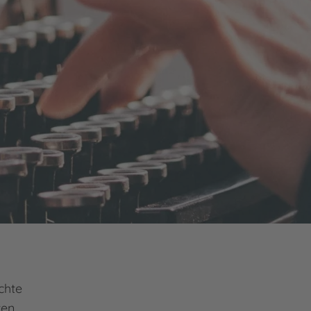
chte
ten