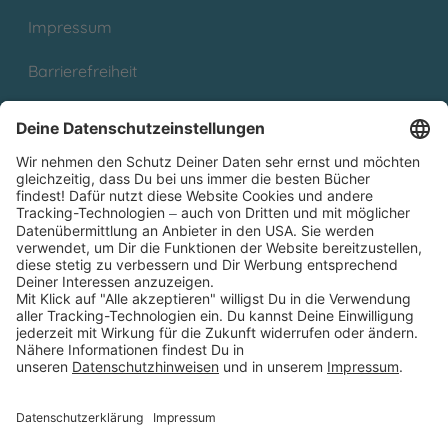
Impressum
Barrierefreiheit
Cookies
Partnerprogramm (Affiliate)
Folge uns auf
* Versandkostenfrei ab 9,00 € Bestellwert innerhalb
Deutschlands
** Lieferzeit 1-3 Werktage innerhalb Deutschlands
Thienemann-Esslinger Verlag GmbH, Blumenstraße 36, D-70182
Stuttgart