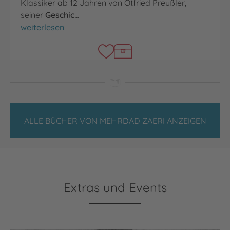
Klassiker ab 12 Jahren von Otfried Preußler,
seiner
Geschic…
Krabat
weiterlesen
ALLE BÜCHER VON MEHRDAD ZAERI ANZEIGEN
Extras und Events