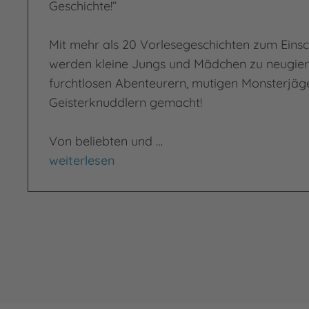
Geschichte!“
Mit mehr als 20 Vorlesegeschichten zum Eins
werden kleine Jungs und Mädchen zu neugier
furchtlosen Abenteurern, mutigen Monsterjäge
Geisterknuddlern gemacht!
Von beliebten und …
Das Vorlesebuch zur guten Nacht
weiterlesen