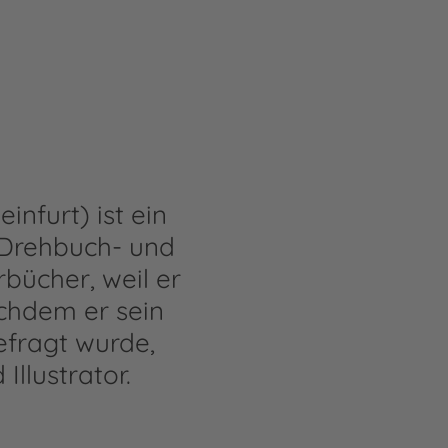
nfurt) ist ein
, Drehbuch- und
bücher, weil er
achdem er sein
efragt wurde,
Illustrator.