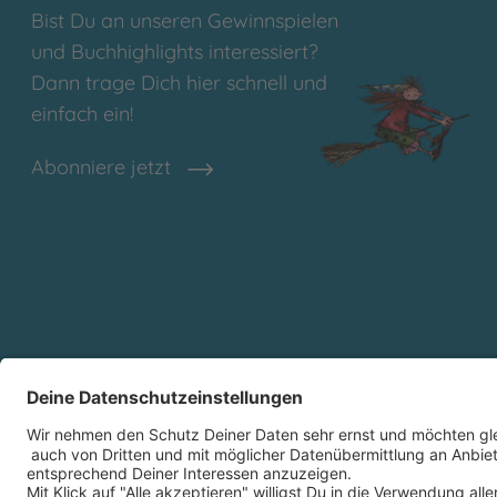
Bist Du an unseren Gewinnspielen
und Buchhighlights interessiert?
Dann trage Dich hier schnell und
einfach ein!
Abonniere jetzt