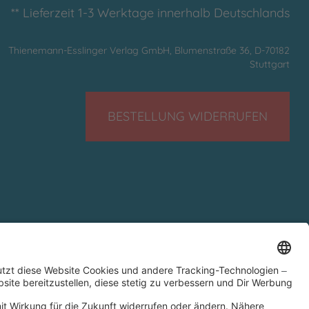
** Lieferzeit 1-3 Werktage innerhalb Deutschlands
Thienemann-Esslinger Verlag GmbH, Blumenstraße 36, D-70182
Stuttgart
BESTELLUNG WIDERRUFEN