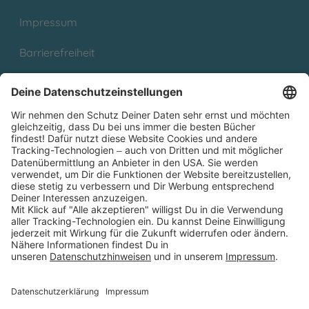
Impressum
Barrierefreiheit
Cookies
Partnerprogramm (Affiliate)
Folge uns auf
* Versandkostenfrei ab 9,00 € Bestellwert innerhalb
Deutschlands
** Lieferzeit 1-3 Werktage innerhalb Deutschlands
Thienemann-Esslinger Verlag GmbH, Blumenstraße 36, D-70182
Stuttgart