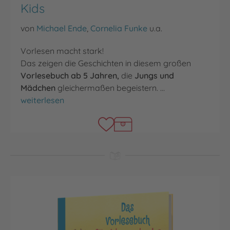
Kids
von
Michael Ende
,
Cornelia Funke
u.a.
Vorlesen macht stark!
Das zeigen die Geschichten in diesem großen
Vorlesebuch ab 5 Jahren,
die
Jungs und
Mädchen
gleichermaßen begeistern. …
Das Vorlesebuch für superstarke Kids
weiterlesen