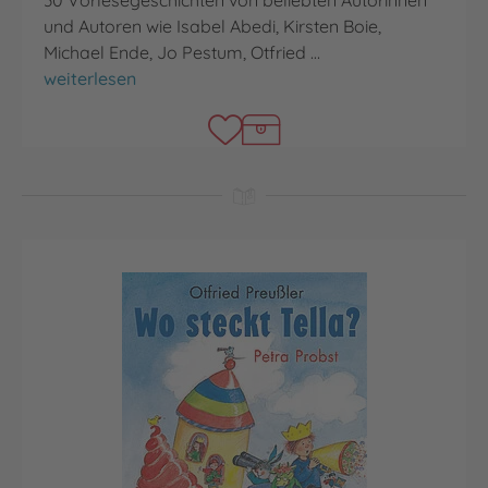
und Autoren wie Isabel Abedi, Kirsten Boie,
Michael Ende, Jo Pestum, Otfried …
Das Vorlesebuch für kleine starke Jungs
weiterlesen