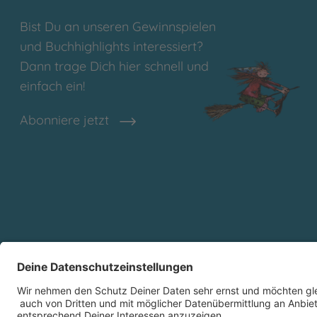
Bist Du an unseren Gewinnspielen
und Buchhighlights interessiert?
Dann trage Dich hier schnell und
einfach ein!
Abonniere jetzt