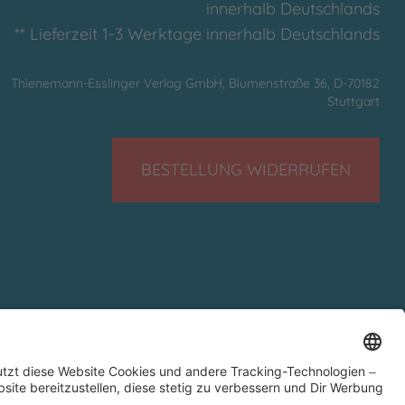
innerhalb Deutschlands
** Lieferzeit 1-3 Werktage innerhalb Deutschlands
Thienemann-Esslinger Verlag GmbH, Blumenstraße 36, D-70182
Stuttgart
BESTELLUNG WIDERRUFEN