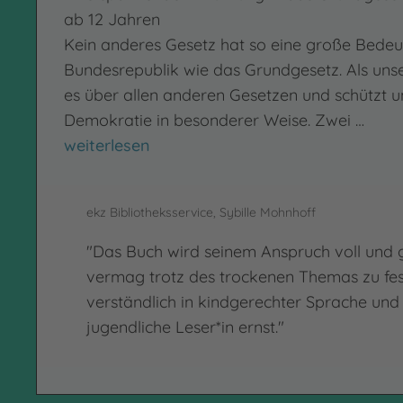
ab 12 Jahren
Kein anderes Gesetz hat so eine große Bedeu
Bundesrepublik wie das Grundgesetz. Als uns
es über allen anderen Gesetzen und schützt u
Demokratie in besonderer Weise. Zwei …
Jede*r hat das Recht
weiterlesen
ekz Bibliotheksservice, Sybille Mohnhoff
"Das Buch wird seinem Anspruch voll und 
vermag trotz des trockenen Themas zu fess
verständlich in kindgerechter Sprache und
jugendliche Leser*in ernst."