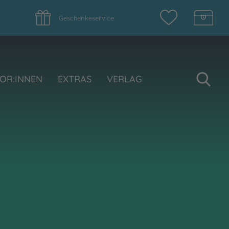
Geschenkeservice
Su
OR:INNEN
EXTRAS
VERLAG