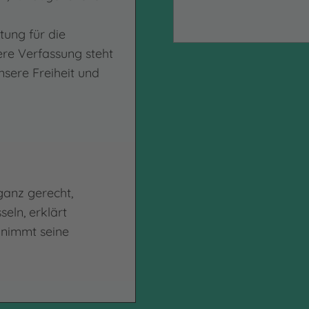
tung für die
ere Verfassung steht
nsere Freiheit und
ganz gerecht,
eln, erklärt
 nimmt seine