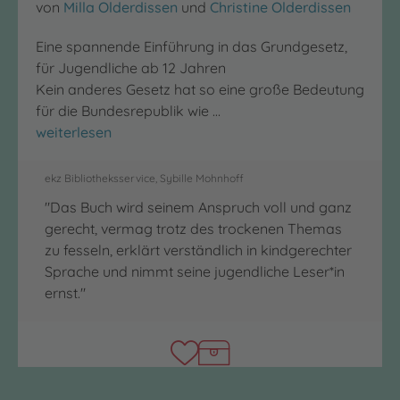
von
Milla Olderdissen
und
Christine Olderdissen
Eine spannende Einführung in das Grundgesetz,
für Jugendliche ab 12 Jahren
Kein anderes Gesetz hat so eine große Bedeutung
für die Bundesrepublik wie …
Jede*r hat das Recht
weiterlesen
ekz Bibliotheksservice, Sybille Mohnhoff
"Das Buch wird seinem Anspruch voll und ganz
gerecht, vermag trotz des trockenen Themas
zu fesseln, erklärt verständlich in kindgerechter
Sprache und nimmt seine jugendliche Leser*in
ernst."