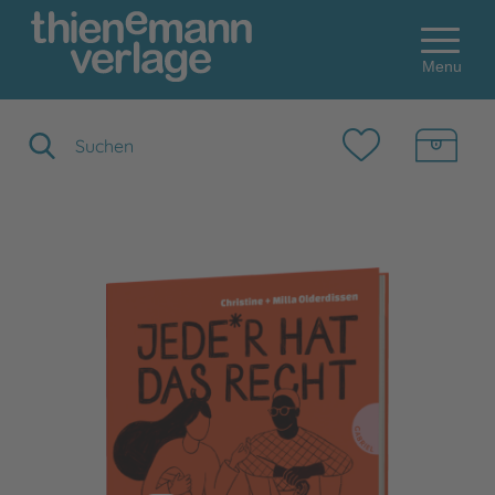
Menu
Suchbegriff eingeben