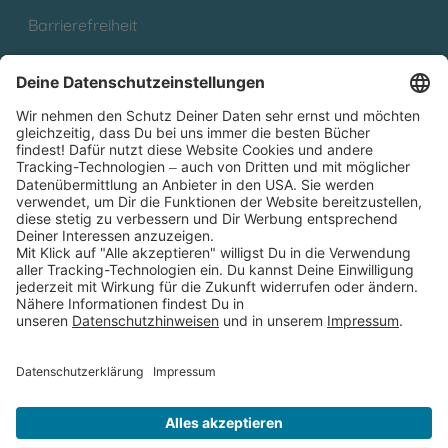
Barrierefreiheit
Cookies
Partnerprogramm (Affiliate)
Folge uns auf
* Versandkostenfrei ab 9,00 € Bestellwert innerhalb
Deutschlands
** Lieferzeit 1-3 Werktage innerhalb Deutschlands
Thienemann-Esslinger Verlag GmbH, Blumenstraße 36, D-70182
Stuttgart