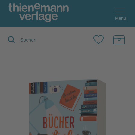
Menu
Suchbegriff eingeben