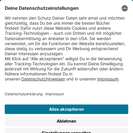
Cookies
Partnerprogramm (Affiliate)
Folge uns auf
* Versandkostenfrei ab 9,00 € Bestellwert innerhalb
Deutschlands
** Lieferzeit 1-3 Werktage innerhalb Deutschlands
Thienemann-Esslinger Verlag GmbH, Blumenstraße 36, D-70182
Stuttgart
BESTELLUNG WIDERRUFEN