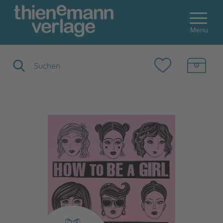
Menu
Suchbegriff eingeben