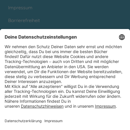
Impressum
Barrierefreiheit
Cookies
Partnerprogramm (Affiliate)
Folge uns auf
* Versandkostenfrei ab 9,00 € Bestellwert innerhalb
Deutschlands
** Lieferzeit 1-3 Werktage innerhalb Deutschlands
Thienemann-Esslinger Verlag GmbH, Blumenstraße 36, D-70182
Stuttgart