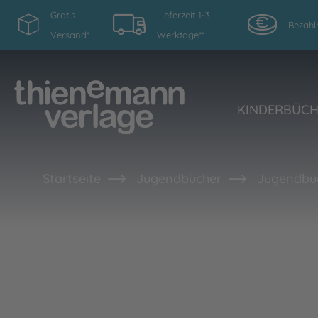
Gratis
Lieferzeit 1-3
Bezahl
Versand*
Werktage**
KINDERBÜC
Startseite
Jugendbücher
Jugendbu