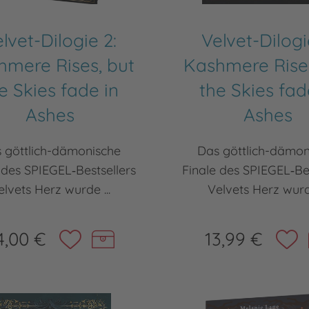
lvet-Dilogie 2:
Velvet-Dilogi
hmere Rises, but
Kashmere Rises
e Skies fade in
the Skies fad
Ashes
Ashes
 göttlich-dämonische
Das göttlich-dämon
 des SPIEGEL‑Bestsellers
Finale des SPIEGEL‑Bes
elvets Herz wurde ...
Velvets Herz wurde
4,00 €
13,99 €