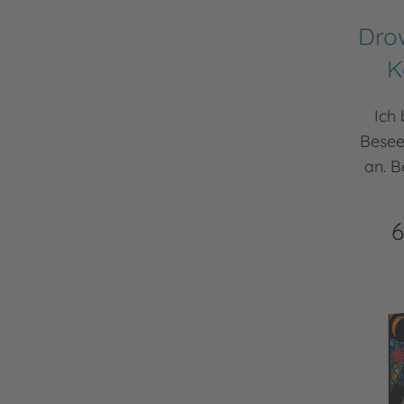
Dro
K
Ich 
Besee
an. B
6