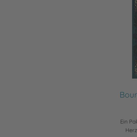
Boun
Ein Pa
Herz