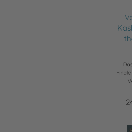
Ve
Kas
th
Das
Finale
V
2