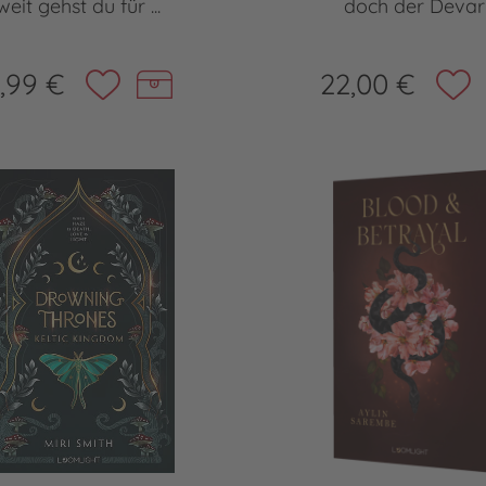
weit gehst du für ...
doch der Devar .
,99 €
22,00 €