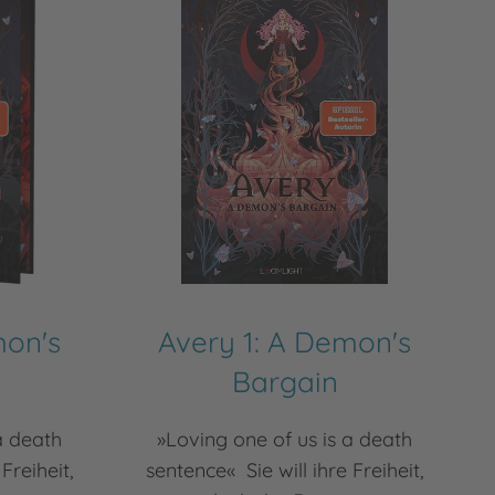
mon's
Avery 1: A Demon's
Bargain
a death
»Loving one of us is a death
Freiheit,
sentence« Sie will ihre Freiheit,