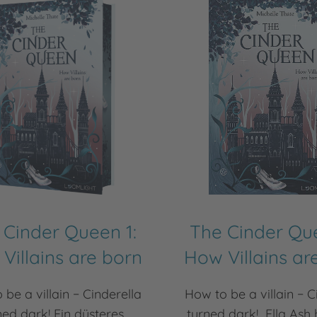
 Cinder Queen 1:
The Cinder Que
Villains are born
How Villains ar
 be a villain − Cinderella
How to be a villain − C
ned dark! Ein düsteres
turned dark! Ella Ash 