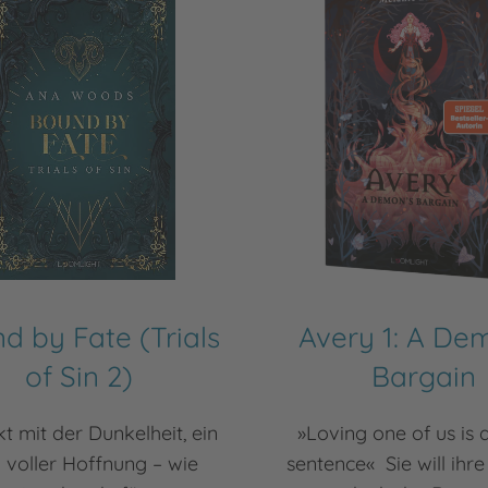
d by Fate (Trials
Avery 1: A De
of Sin 2)
Bargain
kt mit der Dunkelheit, ein
»Loving one of us is 
 voller Hoffnung – wie
sentence« Sie will ihre 