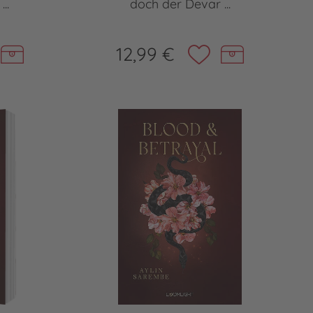
..
doch der Devar ...
12,99 €