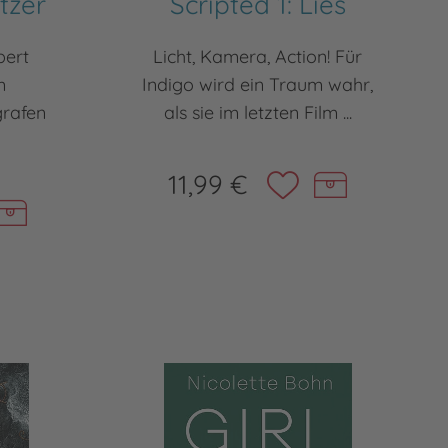
tzer
Scripted 1: Lies
bert
Licht, Kamera, Action! Für
m
Indigo wird ein Traum wahr,
grafen
als sie im letzten Film ...
11,99 €