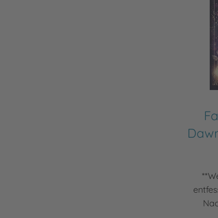
Fa
Dawn
**We
entfes
Nac