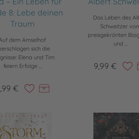
a – Ein Leben für
Albert Schwei
de 8: Lebe deinen
Das Leben des Al
Traum
Schweitzer vo
preisgekrönten Bio
Auf dem Amselhof
und ...
berschlagen sich die
ignisse: Elena und Tim
9,99 €
feiern Erfolge ...
,99 €