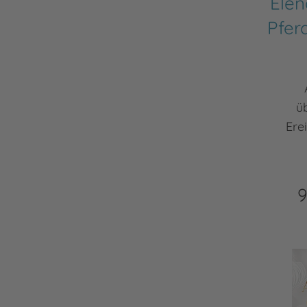
Elen
Pfer
ü
Ere
9