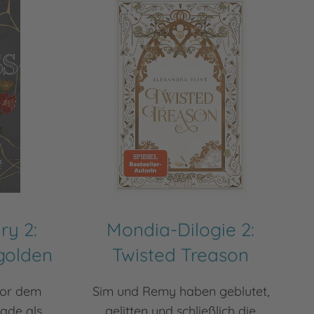
ry 2:
Mondia-Dilogie 2:
golden
Twisted Treason
vor dem
Sim und Remy haben geblutet,
rade als
gelitten und schließlich die