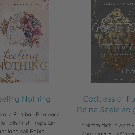
eeling Nothing
Goddess of Fu
Deine Seele so 
lvolle Football-Romance
He Falls First-Trope Ein
**Nimm dich in Acht 
hr lang soll Robin ...
Zorn einer Furie** Ge