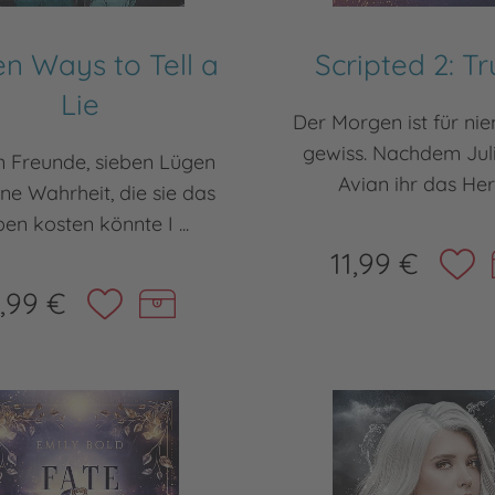
n Ways to Tell a
Scripted 2: Tr
Lie
Der Morgen ist für n
gewiss. Nachdem Jul
n Freunde, sieben Lügen
Avian ihr das Herz
ne Wahrheit, die sie das
en kosten könnte I ...
11,99 €
,99 €