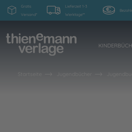
Gratis
Lieferzeit 1-3
Bezahl
Versand*
Werktage**
KINDERBÜC
Startseite
Jugendbücher
Jugendbu