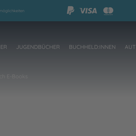
möglichkeiten
HER
JUGENDBÜCHER
BUCHHELD:INNEN
AUT
ch E-Books