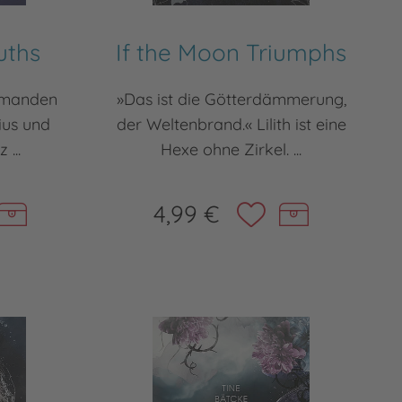
uths
If the Moon Triumphs
iemanden
»Das ist die Götterdämmerung,
ius und
der Weltenbrand.« Lilith ist eine
 ...
Hexe ohne Zirkel. ...
4,99 €