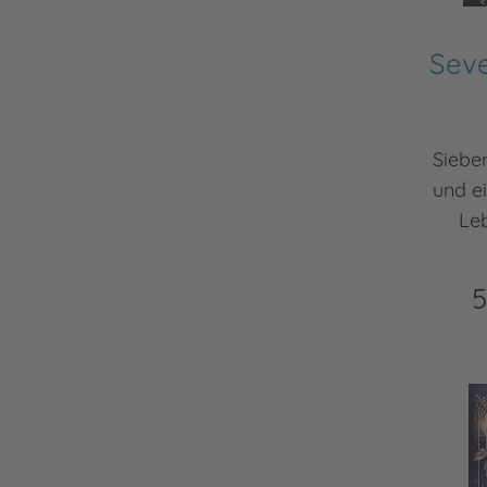
Seve
Siebe
und ei
Leb
5