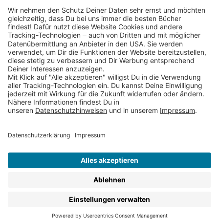
Partnerprogramm (Affiliate)
Folge uns auf
* Versandkostenfrei ab 9,00 € Bestellwert innerhalb
Deutschlands
** Lieferzeit 1-3 Werktage innerhalb Deutschlands
Thienemann-Esslinger Verlag GmbH, Blumenstraße 36, D-70182
Stuttgart
BESTELLUNG WIDERRUFEN